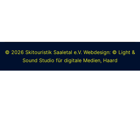
Skitouristik
Saaletal e.V.
© 2026 Skitouristik Saaletal e.V. Webdesign: © Light &
Sound Studio für digitale Medien, Haard