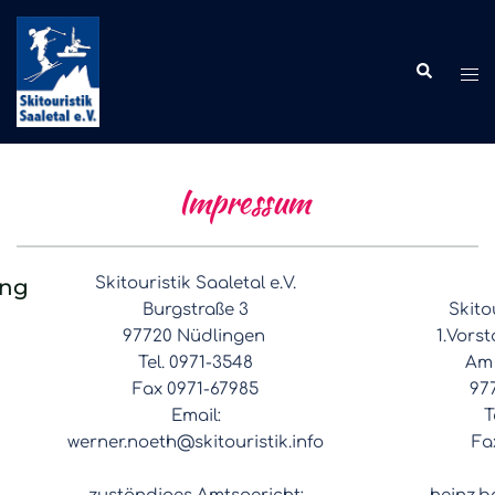
Zum
Inhalt
springen
Impressum
ung
Skitouristik Saaletal e.V.
Burgstraße 3
Skitou
97720 Nüdlingen
1.Vors
Tel. 0971-3548
Am 
Fax 0971-67985
97
Email:
T
werner.noeth@skitouristik.info
Fa