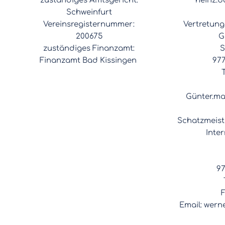
zuständiges Amtsgericht:
heinz.b
Schweinfurt
Vereinsregisternummer:
Vertretung
200675
G
zuständiges Finanzamt:
S
Finanzamt Bad Kissingen
97
Günter.ma
Schatzmeist
Inter
9
Email: werne