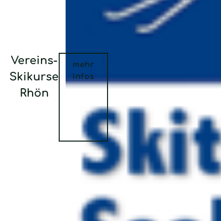
Vereins-
mehr
Skikurse
Infos
Rhön