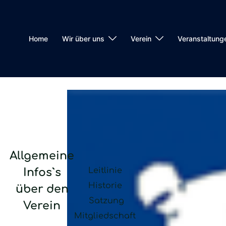
Home
Wir über uns
Verein
Veranstaltung
Allgemeine
Leitlinie
Infos`s
Historie
über den
Satzung
Verein
Mitgliedschaft